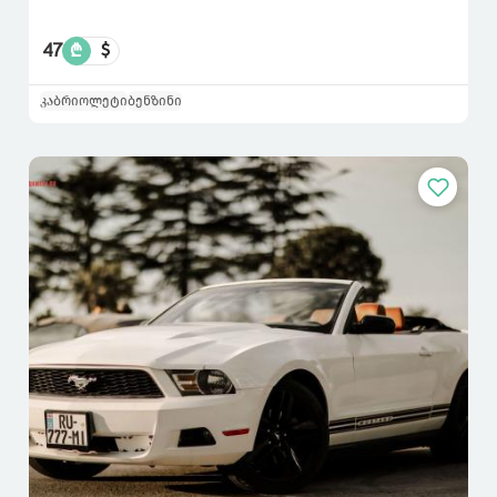
47
₾
$
კაბრიოლეტი
ბენზინი