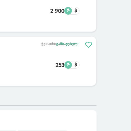
2 900
₾
$
ქუთაისი
განბაჟებული
253
₾
$