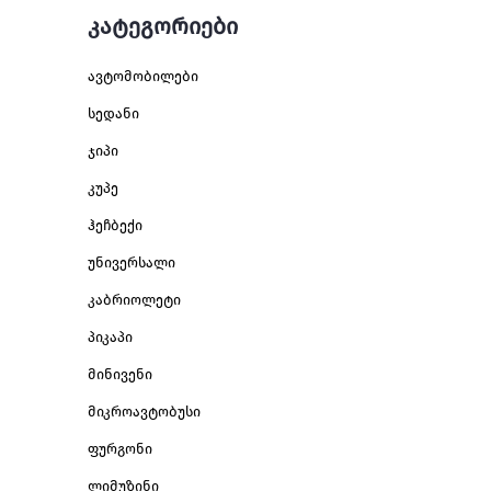
კატეგორიები
ავტომობილები
სედანი
ჯიპი
კუპე
ჰეჩბექი
უნივერსალი
კაბრიოლეტი
პიკაპი
მინივენი
მიკროავტობუსი
ფურგონი
ლიმუზინი