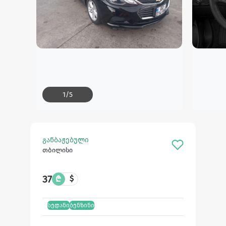
1
/
5
განბაჟებული
თბილისი
37
₾
$
სედანი
ბენზინი