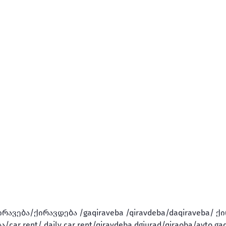
რავება/ქირავდება /gaqiraveba /qiravdeba/daqiraveba/ ქ
rent/ daily car rent/qiravdeba dgiurad/qiraoba/avto gaq