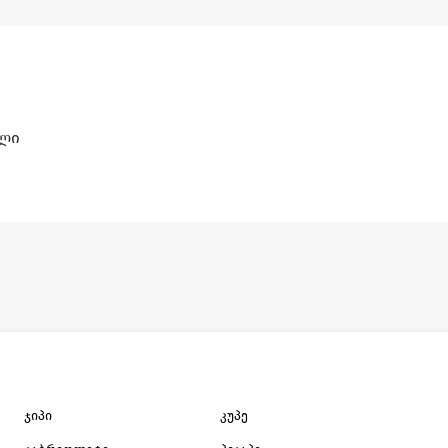
ული
ჯიპი
კუპე