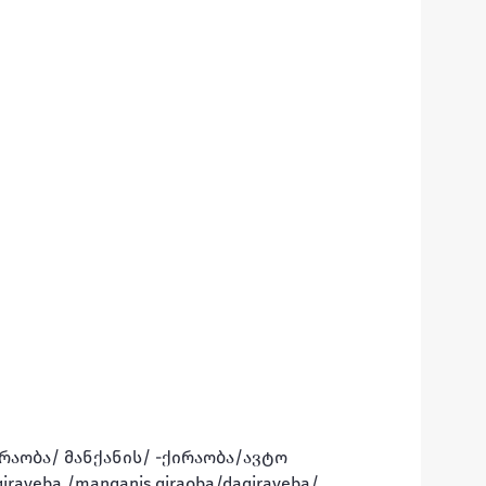
ირაობა/ მანქანის/ -ქირაობა/ავტო 
iraveba /manqanis qiraoba/daqiraveba/