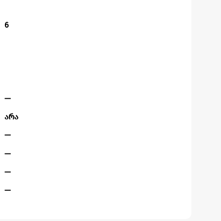
6
—
არა
—
—
—
—