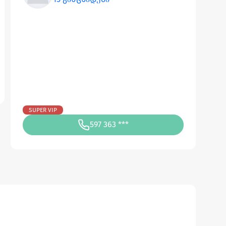
SUPER VIP
597 363 ***