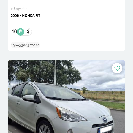
თბილისი
2006 - HONDA FIT
16
₾
$
ჰეჩბექი
ბენზინი