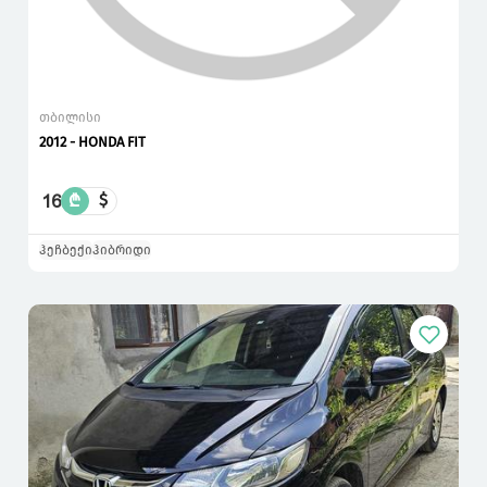
თბილისი
2012 - HONDA FIT
16
₾
$
ჰეჩბექი
ჰიბრიდი