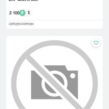
2 100
₾
$
ჰეჩბექი
ჰიბრიდი