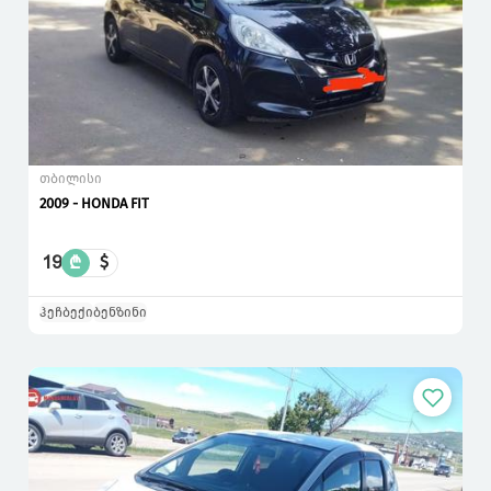
თბილისი
2009 - HONDA FIT
19
₾
$
ჰეჩბექი
ბენზინი