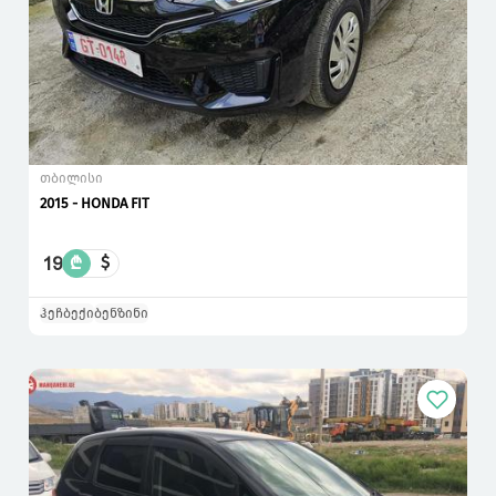
თბილისი
2015 - HONDA FIT
19
₾
$
ჰეჩბექი
ბენზინი