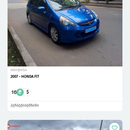
თბილისი
2007 - HONDA FIT
16
₾
$
ჰეჩბექი
ბენზინი