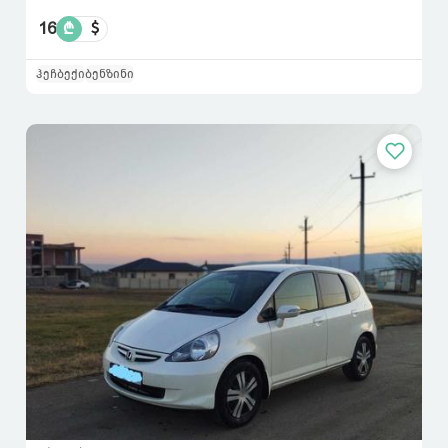
16
₾
$
ჰეჩბექი
ბენზინი