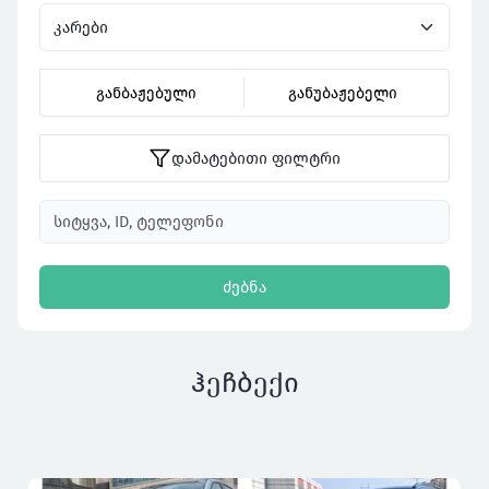
განბაჟებული
განუბაჟებელი
დამატებითი ფილტრი
ძებნა
ჰეჩბექი