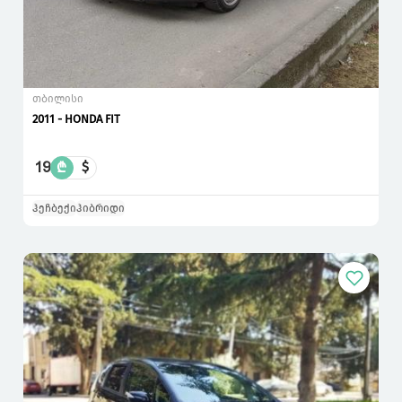
თბილისი
2011 - HONDA FIT
19
₾
$
ჰეჩბექი
ჰიბრიდი