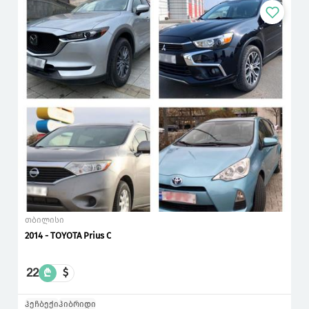
თბილისი
2014 - TOYOTA Prius C
22
₾
$
ჰეჩბექი
ჰიბრიდი