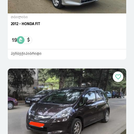
თბილისი
2012 - HONDA FIT
19
₾
$
ჰეჩბექი
ჰიბრიდი