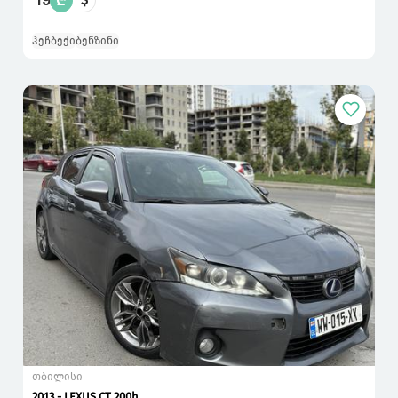
19
₾
ჰეჩბექი
ბენზინი
თბილისი
2013 - LEXUS CT 200h