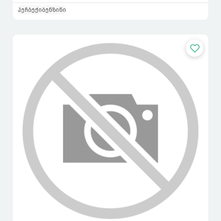
ჰეჩბექი
ბენზინი