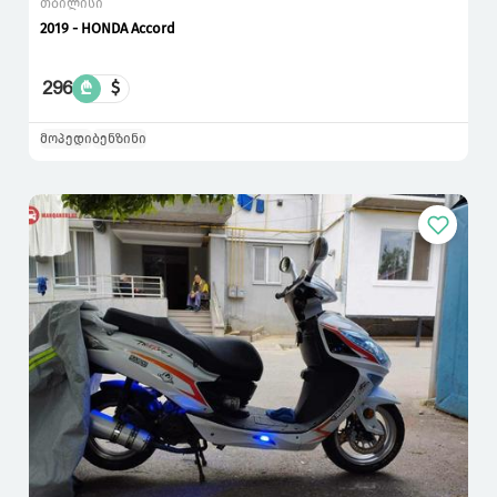
თბილისი
2019 - HONDA Accord
296
₾
$
მოპედი
ბენზინი