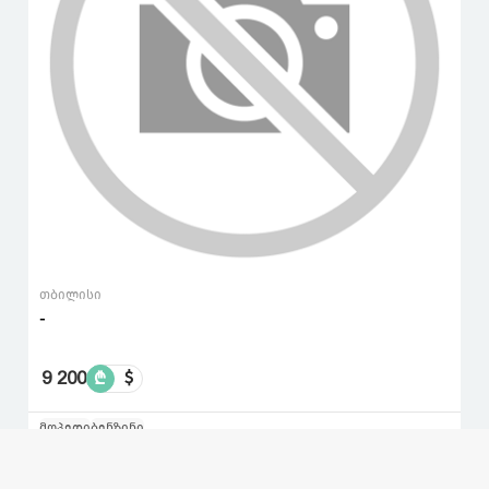
თბილისი
-
9 200
₾
$
მოპედი
ბენზინი