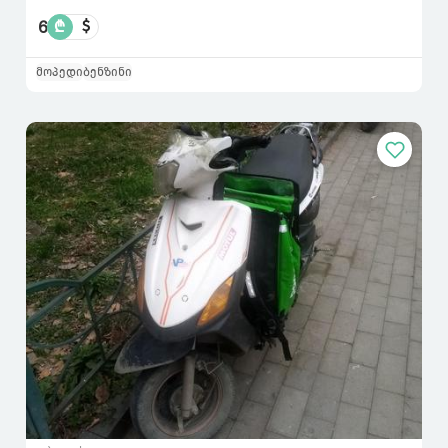
6
₾
$
მოპედი
ბენზინი