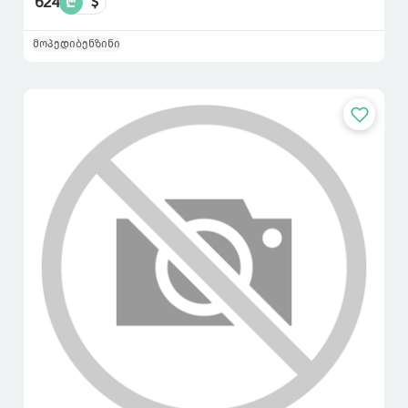
624
₾
$
მოპედი
ბენზინი