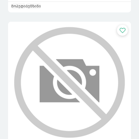
მოპედი
ბენზინი