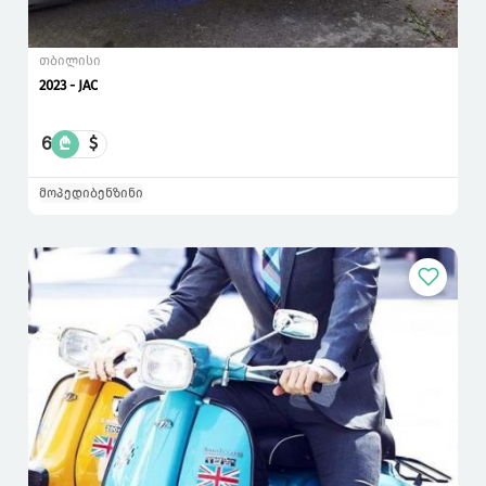
თბილისი
2023 - JAC
6
₾
$
მოპედი
ბენზინი