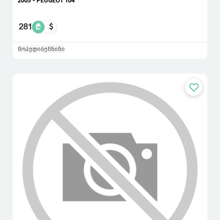
2005 - PEUGEOT 104
281
₾
$
მოპედი
ბენზინი