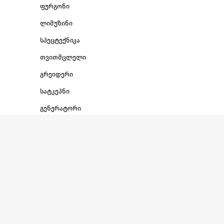
ფურგონი
ლიმუზინი
სპეცტექნიკა
თვითმცლელი
გრეიდერი
სატკეპნი
გენერატორი
ბეტონსაქაჩი ტუმბო
კომპაქტური დამტვირთველი
სასაწყობე დამტვირთველი
სატვირთო
ავტობუსი
საგზაო