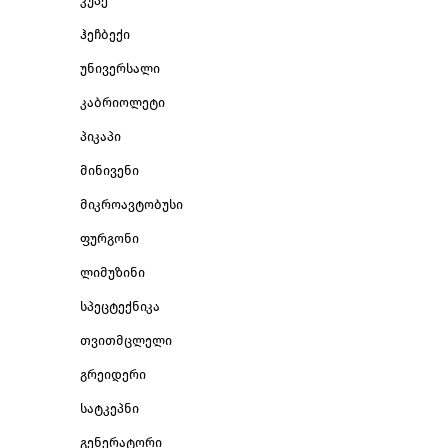
კუპე
ჰეჩბექი
უნივერსალი
კაბრიოლეტი
პიკაპი
მინივენი
მიკროავტობუსი
ფურგონი
ლიმუზინი
სპეცტექნიკა
თვითმცლელი
გრეიდერი
სატკეპნი
გენერატორი