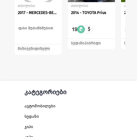
თბილისი
თბილისი
თბილი
2017 - MERCEDES-BENZ Vito
2014 - TOYOTA Prius
2017 -
ფასი შეთანხმებით
19
31
₾
$
₾
სედანი
ჰიბრიდი
სედან
მინივენი
დიზელი
კატეგორიები
ავტომობილები
სედანი
ჯიპი