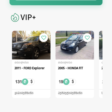
VIP+
თბილისი
თბილისი
თბილი
2011 - FORD Explorer
2005 - HONDA FIT
2014 -
131
19
22
₾
$
₾
$
₾
ჯიპი
ბენზინი
ჰეჩბექი
ბენზინი
სედან