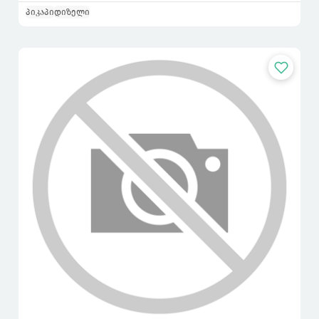
პიკაპი
დიზელი