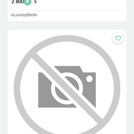
2 800
₾
$
პიკაპი
ბენზინი