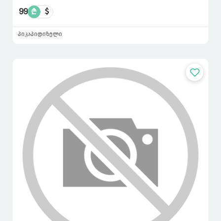
99
₾
$
პიკაპი
დიზელი