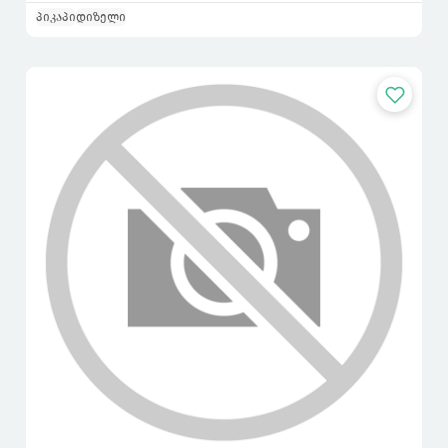
პიკაპი
დიზელი