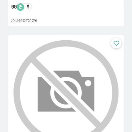
99
₾
$
პიკაპი
დიზელი