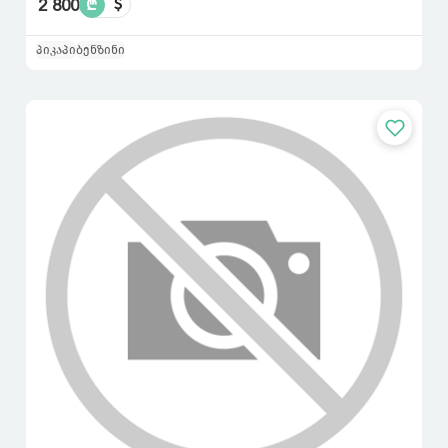
2 800
₾
$
პიკაპი
ბენზინი