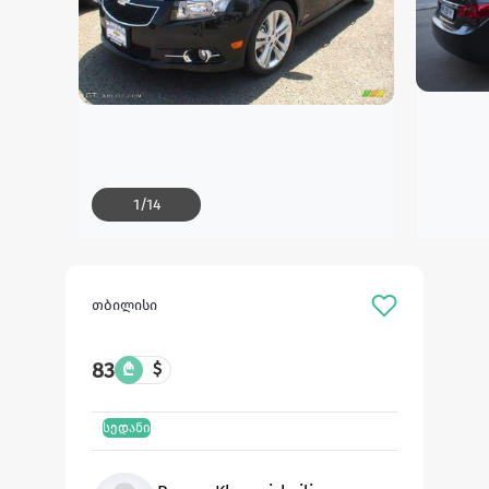
1
/
14
თბილისი
83
₾
$
სედანი