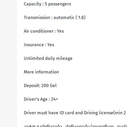
Capacity : 5 passengers

Transmission : automatic ( 1.8)

Air conditioner : Yes

Insurance : Yes

Unlimited daily mileage

More information

Deposit: 200 Gel

Driver's Age : 24+

Driver must have ID card and Driving license(min 2 ye
ავტო გაქირავება , ქირავდება/დღიურად , დაქი