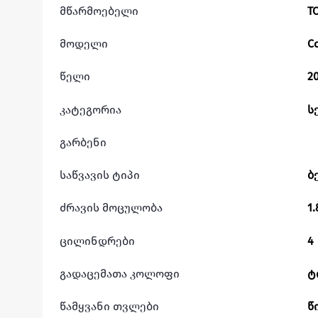
მწარმოებელი
T
მოდელი
C
წელი
2
კატეგორია
ს
გარბენი
საწვავის ტიპი
ბ
ძრავის მოცულობა
1.
ცილინდრები
4
გადაცემათა კოლოფი
ტ
წამყვანი თვლები
წ