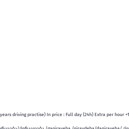
ars driving practise) In price : Full day (24h) Extra per hour +1
რავება/ქირავდება /gaqiraveba /qiravdeba/daqiraveba/ ქ