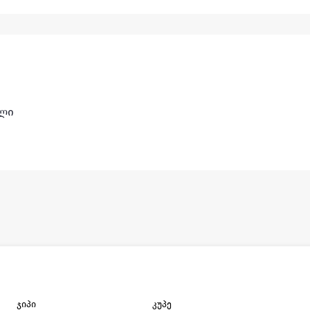
ული
ჯიპი
კუპე