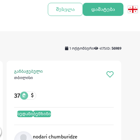
შესვლა
დამატება
1 ოქტომბერი
4175
ID:
56989
განბაჟებული
თბილისი
37
₾
$
სედანი
ბენზინი
nodari chumburidze