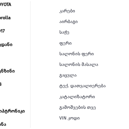
OYOTA
კარები
orolla
აირბაგი
017
საჭე
ფერი
ედანი
სალონის ფერი
სალონის მასალა
ენზინი
გაცვლა
8
ტექ. დათვალიერება
კატალიზატორი
გამოშვების თვე
იპტრონიკი
VIN კოდი
ინა