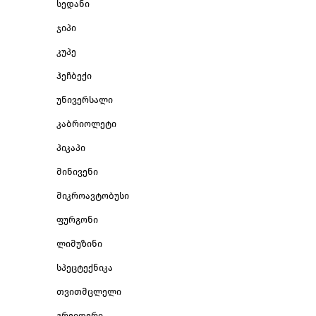
სედანი
ჯიპი
კუპე
ჰეჩბექი
უნივერსალი
კაბრიოლეტი
პიკაპი
მინივენი
მიკროავტობუსი
ფურგონი
ლიმუზინი
სპეცტექნიკა
თვითმცლელი
გრეიდერი