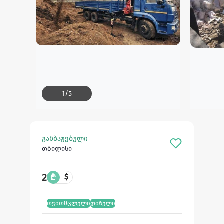
1
/
5
განბაჟებული
თბილისი
2
₾
$
თვითმცლელი
დიზელი