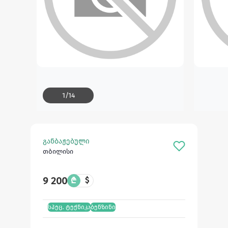
1
/
14
განბაჟებული
თბილისი
9 200
₾
$
სპეც. ტექნიკა
ბენზინი