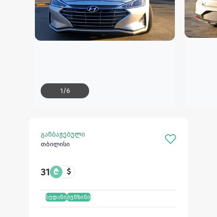
1
/
6
განბაჟებული
თბილისი
31
₾
$
სედანი
ბენზინი