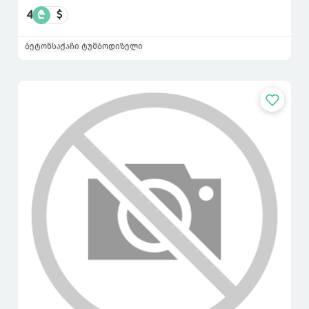
4
₾
$
ბეტონსაქაჩი ტუმბო
დიზელი