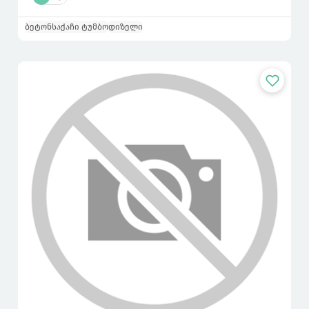
ბეტონსაქაჩი ტუმბო
დიზელი