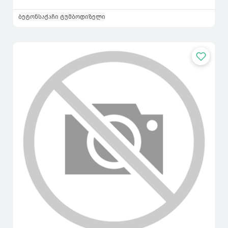
ბეტონსაქაჩი ტუმბო
დიზელი