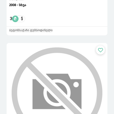
2008 - სხვა
3
₾
$
ბეტონსაქაჩი ტუმბო
დიზელი