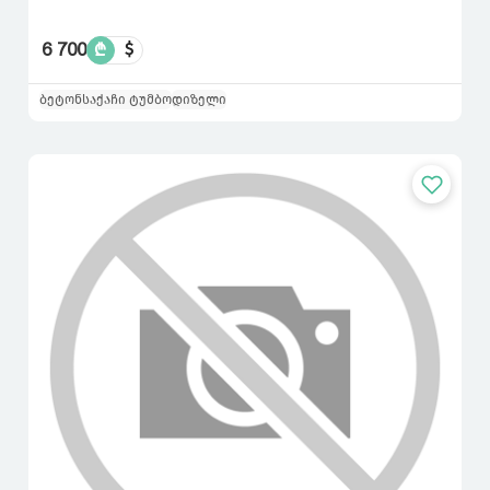
6 700
₾
$
ბეტონსაქაჩი ტუმბო
დიზელი