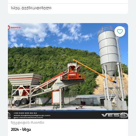
სპეც. ტექნიკა
დიზელი
ზუგდიდის რაიონი
2024 - სხვა