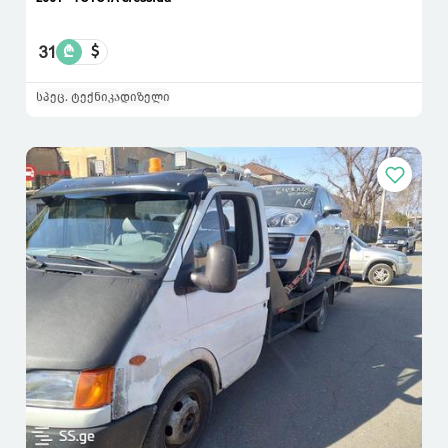
31
₾
$
სპეც. ტექნიკა
დიზელი