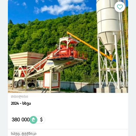
თბილისი
2024 - სხვა
380 000
₾
$
სპეც. ტექნიკა