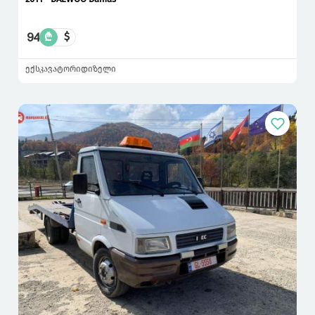
94
₾
$
ექსკავატორი
დიზელი