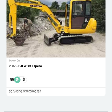
ბათუმი
2007 - DAEWOO Espero
95
₾
$
ექსკავატორი
დიზელი