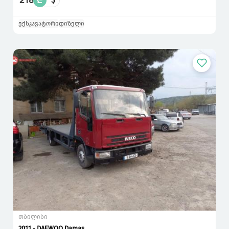
218
₾
ექსკავატორი
დიზელი
თბილისი
2011 - DAEWOO Damas