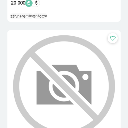
20 000
₾
$
ექსკავატორი
დიზელი