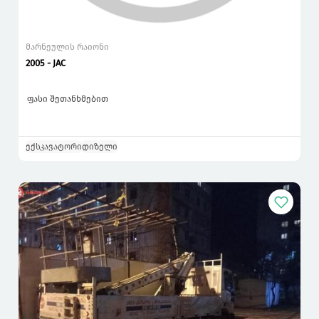
მარნეულის რაიონი
2005 - JAC
ფასი შეთანხმებით
ექსკავატორი
დიზელი