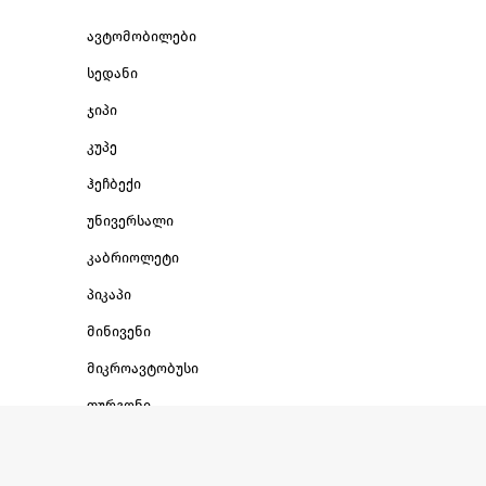
ავტომობილები
სედანი
ჯიპი
კუპე
ჰეჩბექი
უნივერსალი
კაბრიოლეტი
პიკაპი
მინივენი
მიკროავტობუსი
ფურგონი
ლიმუზინი
სპეცტექნიკა