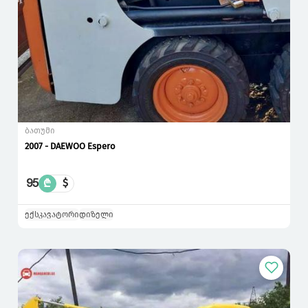
ბათუმი
2007 - DAEWOO Espero
95
₾
$
ექსკავატორი
დიზელი