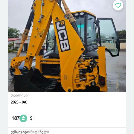
თბილისი
2023 - JAC
187
₾
$
ექსკავატორი
დიზელი