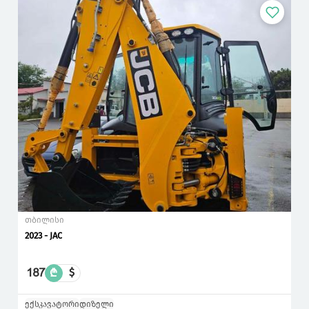
თბილისი
2023 - JAC
187
₾
$
ექსკავატორი
დიზელი