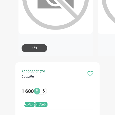
1
/
3
განბაჟებული
ბათუმი
1 600
₾
$
საგზაო
ბენზინი