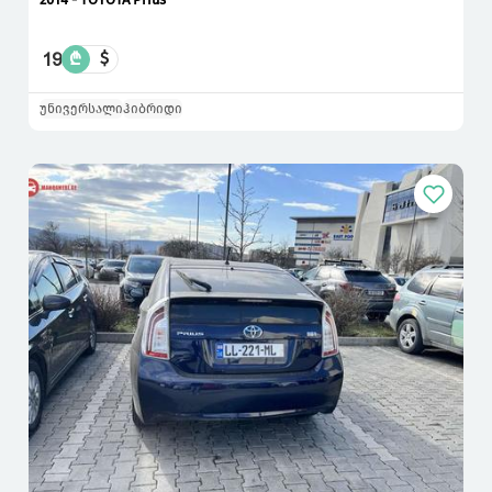
19
₾
$
უნივერსალი
ჰიბრიდი