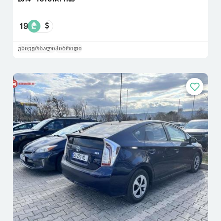
19
₾
$
უნივერსალი
ჰიბრიდი