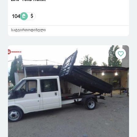
104
₾
$
სატვირთო
დიზელი