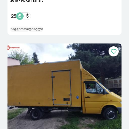
2010 - FORD Transit
25
₾
$
სატვირთო
დიზელი