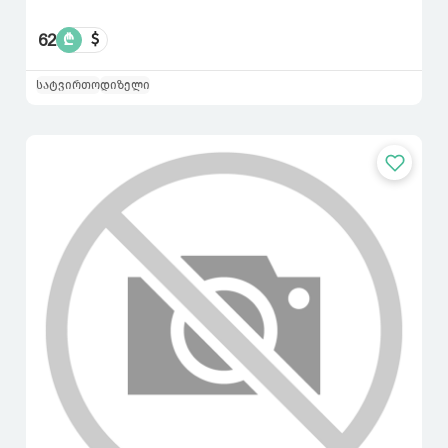
62
₾
$
სატვირთო
დიზელი