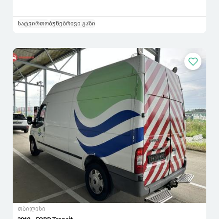
სატვირთო
ბუნებრივი გაზი
თბილისი