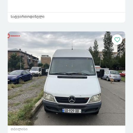
სატვირთო
დიზელი
თბილისი