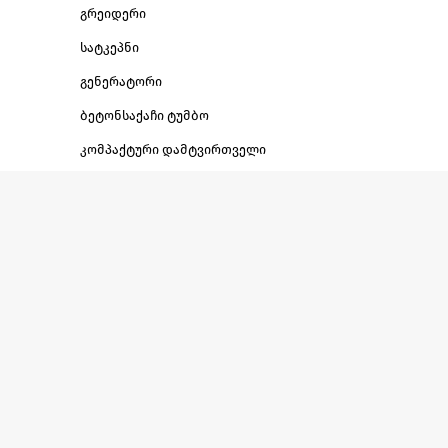
გრეიდერი
სატკეპნი
გენერატორი
ბეტონსაქაჩი ტუმბო
კომპაქტური დამტვირთველი
სასაწყობე დამტვირთველი
სატვირთო
ავტობუსი
საგზაო
მისაბმელი
სპეც. ტექნიკა
ამწე
ბულდოზერი