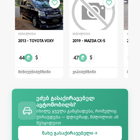
თბილისი
თბილისი
თბილი
2013 - TOYOTA VOXY
2019 - MAZDA CX-5
44
47
37
₾
$
₾
$
₾
მინივენი
ბენზინი
ჯიპი
ბენზინი
სედან
ეძებ გასაქირავებელ
ავტომობილს?
იხილე ყველა განცხადება, რომელიც
ქირავდება — დღიურად, მძღოლით ან
შესყიდვით
ნახე გასაქირავებელი