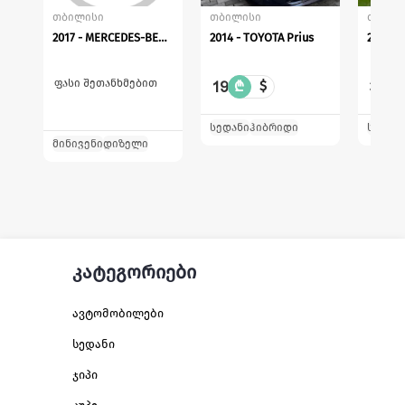
თბილისი
თბილისი
თბილი
2017 - MERCEDES-BENZ Vito
2014 - TOYOTA Prius
2017 -
ფასი შეთანხმებით
19
31
₾
$
₾
სედანი
ჰიბრიდი
სედან
მინივენი
დიზელი
კატეგორიები
ავტომობილები
სედანი
ჯიპი