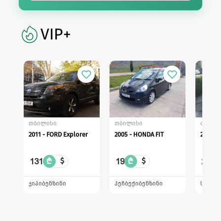
VIP+
თბილისი
თბილისი
თბილი
2011 - FORD Explorer
2005 - HONDA FIT
2014 -
131
19
22
₾
$
₾
$
₾
ჯიპი
ბენზინი
ჰეჩბექი
ბენზინი
სედან