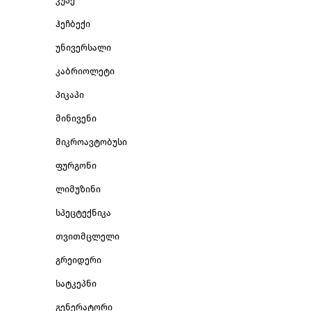
კუპე
ჰეჩბექი
უნივერსალი
კაბრიოლეტი
პიკაპი
მინივენი
მიკროავტობუსი
ფურგონი
ლიმუზინი
სპეცტექნიკა
თვითმცლელი
გრეიდერი
სატკეპნი
გენერატორი